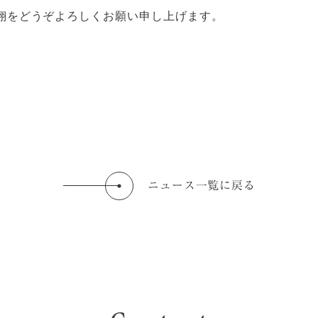
・分譲住宅
リフォーム・リノベーション
アクセス
翔をどうぞよろしくお願い申し上げます。
物件・不動産売買
特殊建造物事業
利用規約
ファンコミュニケーションズ
注文住宅
土地・分譲住宅
ニュース一覧に戻る