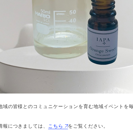
の事業
会社・その
ビス
施工事例
会社情報
地域の皆様とのコミュニケーションを育む地域イベントを
物件一覧
RC住宅
お知らせ
情報につきましては、
こちら
をご覧ください。
住宅
トータルサポート
地域密着・地