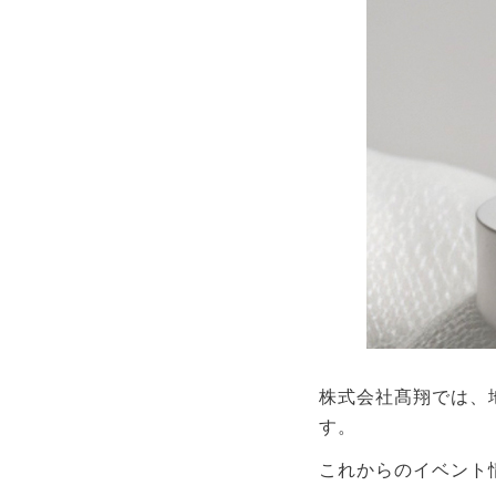
高翔
サー
株式会社髙翔では、
株式会社髙翔
す。
〒659-0068
販売
兵庫県芦屋市業平町3番6号1階
これからのイベント
注文
受付時間：9:00〜18:00（定休日：水曜日）