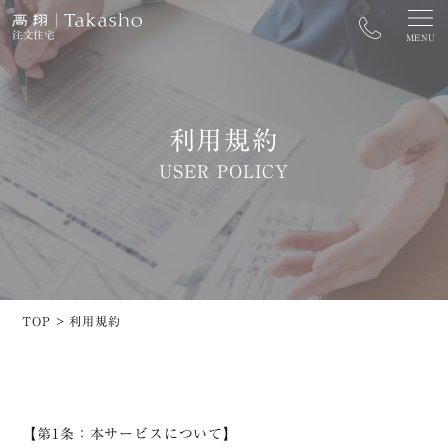
注文住宅
MENU
利用規約
カタログ資料請求
家づくり相談窓口
USER POLICY
街なかモデルハウス予約
開催中のイベントを探す
トップ
ZEH
高翔の家づくり
長期優良住宅
TOP
>
利用規約
街なかモデルハウス
太陽光発電システム
施工事例
イベント
土地情報
コラム
【第1条：本サービスについて】