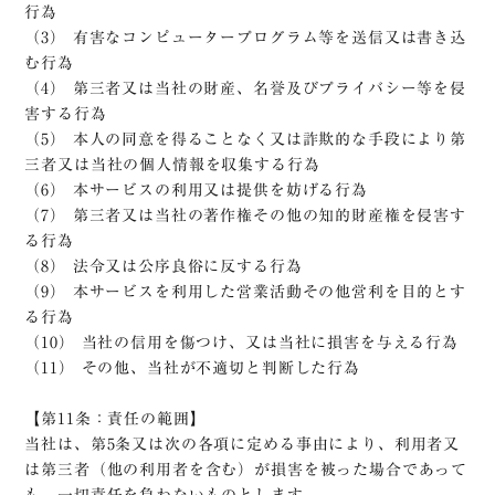
行為
（3） 有害なコンピュータープログラム等を送信又は書き込
む行為
（4） 第三者又は当社の財産、名誉及びプライバシー等を侵
害する行為
（5） 本人の同意を得ることなく又は詐欺的な手段により第
三者又は当社の個人情報を収集する行為
（6） 本サービスの利用又は提供を妨げる行為
（7） 第三者又は当社の著作権その他の知的財産権を侵害す
る行為
（8） 法令又は公序良俗に反する行為
（9） 本サービスを利用した営業活動その他営利を目的とす
る行為
（10） 当社の信用を傷つけ、又は当社に損害を与える行為
（11） その他、当社が不適切と判断した行為
【第11条：責任の範囲】
当社は、第5条又は次の各項に定める事由により、利用者又
は第三者（他の利用者を含む）が損害を被った場合であって