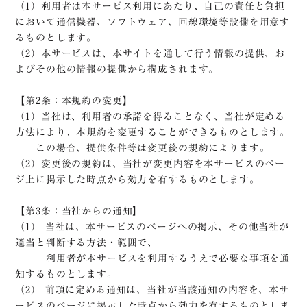
（1）利用者は本サービス利用にあたり、自己の責任と負担
リフォーム・
ニュース
において通信機器、ソフトウェア、回線環境等設備を用意す
リノベーション
るものとします。
プライバシーポリシー
（2）本サービスは、本サイトを通して行う情報の提供、お
スタッフ
よびその他の情報の提供から構成されます。
利用規約
お客様の声
【第2条：本規約の変更】
サイトマップ
企業情報
（1）当社は、利用者の承諾を得ることなく、当社が定める
高翔企業サイト
方法により、本規約を変更することができるものとします。
この場合、提供条件等は変更後の規約によります。
（2）変更後の規約は、当社が変更内容を本サービスのペー
ジ上に掲示した時点から効力を有するものとします。
【第3条：当社からの通知】
（1） 当社は、本サービスのページへの掲示、その他当社が
適当と判断する方法・範囲で、
利用者が本サービスを利用するうえで必要な事項を通
知するものとします。
（2） 前項に定める通知は、当社が当該通知の内容を、本サ
ービスのページに掲示した時点から効力を有するものとしま