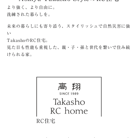
リフォーム・
ニュース
より強く、より自由に。
リノベーション
洗練された暮らしを。
プライバシーポリシー
未来の暮らしにも寄り添う、スタイリッシュで自然災害に強
スタッフ
利用規約
い
お客様の声
TakashoのRC住宅。
サイトマップ
見た目も性能も重視した、親・子・孫と世代を繋いで住み続
企業情報
けられる家。
高翔企業サイト
RC住宅