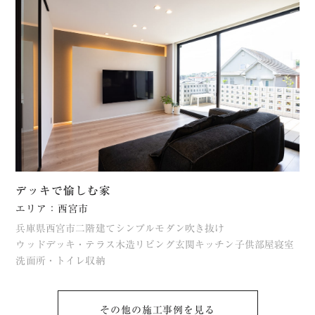
デッキで愉しむ家
エリア：西宮市
兵庫県
西宮市
二階建て
シンプル
モダン
吹き抜け
ウッドデッキ・テラス
木造
リビング
玄関
キッチン
子供部屋
寝室
洗面所・トイレ
収納
その他の施⼯事例を⾒る