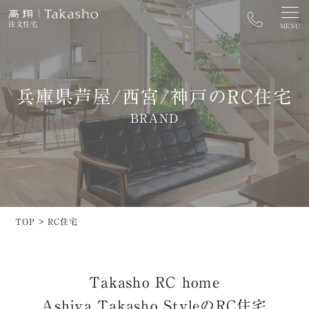
注文住宅
MENU
兵庫県芦屋/西宮/神戸のRC住宅
カタログ資料請求
家づくり相談窓口
BRAND
街なかモデルハウス予約
開催中のイベントを探す
トップ
ZEH
高翔の家づくり
長期優良住宅
TOP
>
RC住宅
街なかモデルハウス
太陽光発電システム
施工事例
イベント
Takasho RC home
土地情報
コラム
Ashiya Takasho StyleのRC住宅