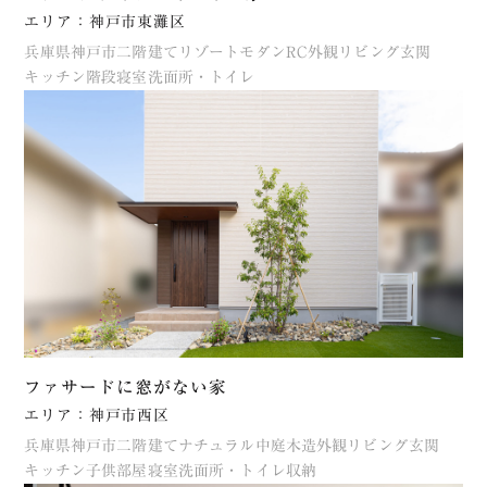
エリア：神戸市東灘区
兵庫県
神戸市
二階建て
リゾート
モダン
RC
外観
リビング
玄関
キッチン
階段
寝室
洗面所・トイレ
ファサードに窓がない家
エリア：神戸市西区
兵庫県
神戸市
二階建て
ナチュラル
中庭
木造
外観
リビング
玄関
キッチン
子供部屋
寝室
洗面所・トイレ
収納