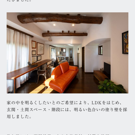
木造
RC
部屋別
外観
リビング
玄関
キッチン
和室・畳コーナー
子供部屋
階段
寝室
書斎・ワークスペース
洗面所・トイレ
スキップフロア
収納
ランドリールーム
ホビースペース・趣味
室
家の中を明るくしたいとのご希望により、LDKをはじめ、
玄関・土間スペース・階段には、明るい色合いの塗り壁を採
用しました。
カタログ資料請求
家づくり相談窓口