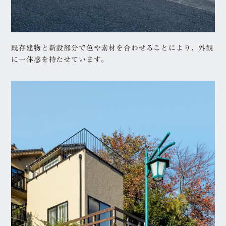
西宮モデルハウス
金額別
既存建物と新設部分で色や素材を合わせることにより、外観
2000万円台
3000万円台
に一体感を持たせています。
4000万円台
5000万円台以上
1億円以上
エリア
兵庫県
芦屋市
西宮市
神戸市
尼崎市
階数/暮らし方
平屋
二階建て