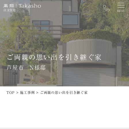
注文住宅
MENU
カタログ資料請求
家づくり相談窓口
ご両親の思い出を引き継ぐ家
街なかモデルハウス予約
開催中のイベントを探す
芦屋市 N様邸
トップ
ZEH
高翔の家づくり
長期優良住宅
TOP
>
施工事例
>
ご両親の思い出を引き継ぐ家
街なかモデルハウス
太陽光発電システム
施工事例
イベント
土地情報
コラム