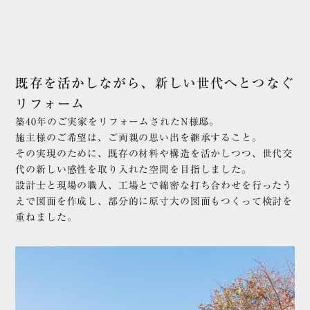
リフォーム・
ニュース
リノベーション
プライバシーポリシー
スタッフ
利用規約
既存を活かしながら、新しい世代へとつなぐ
お客様の声
リフォーム
サイトマップ
企業情報
築40年のご実家をリフォームされたN様邸。
高翔企業サイト
施主様のご希望は、ご両親の思い出を継承すること。
その実現のために、既存の材料や構造を活かしつつ、世代交
代の新しい感性を取り入れた空間を目指しました。
設計士と現場の職人、工場とで綿密な打ち合わせを行ったう
えで図面を作成し、部分的に原寸大の図面もつくって検討を
重ねました。