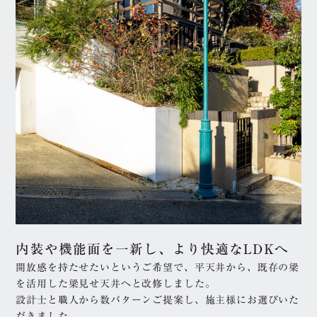
三階建て
二世帯住宅（多世帯住
宅）
店舗併用住宅
テイスト
ナチュラル
シンプル
リゾート
モダン
和モダン
こだわり
吹き抜け
ガレージ・ビルトイン
ガレージ
中庭
ウッドデッキ・テラス
内装や機能面を一新し、より快適なLDKへ
土間・土間玄関
開放感を持たせたいというご希望で、平天井から、既存の梁
を活用した梁見せ天井へと改修しました。
構造
設計士と職人から数パターンご提案し、施主様にお選びいた
だきました。