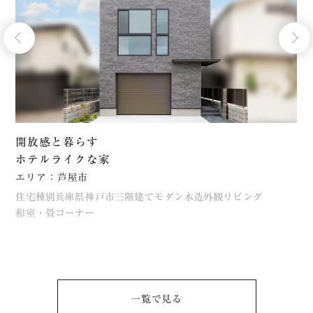
開放感と暮らす
ホテルライクな家
エリア：芦屋市
住宅種別
兵庫県
神戸市
三階建て
モダン
木造
外観
リビング
和室・畳コーナー
一覧で⾒る