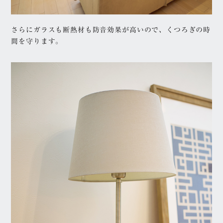
玄関
キッチン
和室・畳コーナー
子供部屋
さらにガラスも断熱材も防音効果が高いので、くつろぎの時
階段
寝室
間を守ります。
書斎・ワークスペース
洗面所・トイレ
スキップフロア
収納
ランドリールーム
ホビースペース・趣味
室
カタログ資料請求
家づくり相談窓口