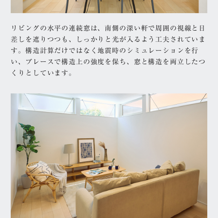
ナチュラル
シンプル
リゾート
モダン
リビングの水平の連続窓は、南側の深い軒で周囲の視線と日
差しを遮りつつも、しっかりと光が入るよう工夫されていま
和モダン
す。構造計算だけではなく地震時のシミュレーションを行
こだわり
い、ブレースで構造上の強度を保ち、窓と構造を両立したつ
くりとしています。
吹き抜け
ガレージ・ビルトイン
ガレージ
中庭
ウッドデッキ・テラス
土間・土間玄関
構造
木造
RC
部屋別
外観
リビング