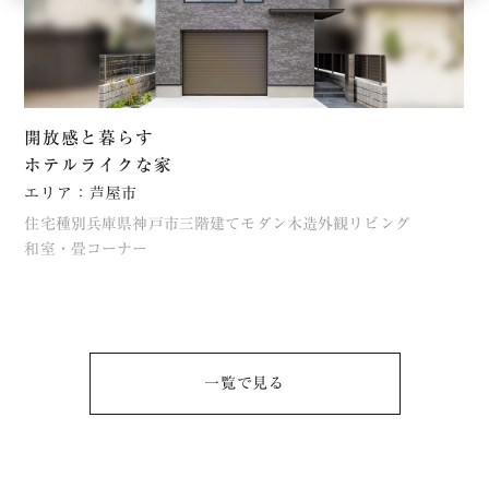
開放感と暮らす
ホテルライクな家
エリア：芦屋市
住宅種別
兵庫県
神戸市
三階建て
モダン
木造
外観
リビング
和室・畳コーナー
一覧で⾒る