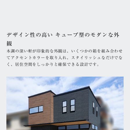
リフォーム・
ニュース
リノベーション
プライバシーポリシー
スタッフ
利用規約
デザイン性の高い キューブ型のモダンな外
お客様の声
観
サイトマップ
企業情報
木調の深い軒が印象的な外観は、いくつかの箱を組み合わせ
高翔企業サイト
てアクセントカラーを取り入れ、スタイリッシュなだけでな
く、居住空間をしっかりと確保できる設計です。