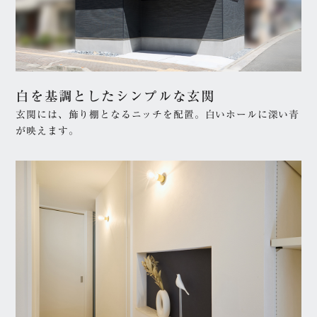
住宅種別
白を基調としたシンプルな玄関
玄関には、飾り棚となるニッチを配置。白いホールに深い青
収益リフォーム
収益リノベーション
が映えます。
戸建てリフォーム
戸建てリノベーション
マンションリフォーム
マンションリノベーシ
ョン
分譲住宅
ルームツアー
西宮モデルハウス
金額別