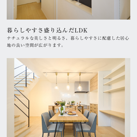
2000万円台
3000万円台
4000万円台
5000万円台以上
1億円以上
暮らしやすさ盛り込んだLDK
エリア
ナチュラルな美しさと明るさ、暮らしやすさに配慮した居心
地の良い空間が広がります。
兵庫県
芦屋市
西宮市
神戸市
尼崎市
階数/暮らし方
平屋
二階建て
三階建て
二世帯住宅（多世帯住
宅）
店舗併用住宅
テイスト