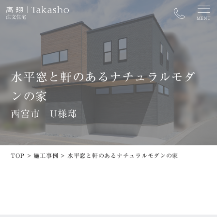
注文住宅
MENU
水平窓と軒のあるナチュラルモダ
カタログ資料請求
家づくり相談窓口
ンの家
街なかモデルハウス予約
開催中のイベントを探す
西宮市 U様邸
トップ
ZEH
高翔の家づくり
長期優良住宅
TOP
>
施工事例
>
水平窓と軒のあるナチュラルモダンの家
街なかモデルハウス
太陽光発電システム
施工事例
イベント
土地情報
コラム