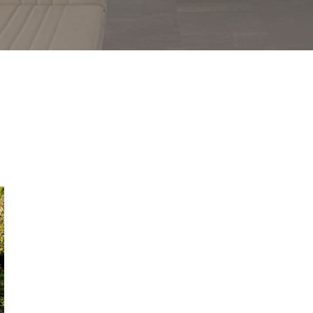
利用規約
サイトマップ
高翔企業サイト
3番6号1階
3
0797-62-8606
8