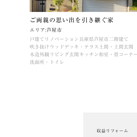
ご両親の思い出を引き継ぐ家
エリア:芦屋市
戸建てリノベーション
兵庫県
芦屋市
二階建て
吹き抜け
ウッドデッキ・テラス
土間・土間玄関
木造
外観
リビング
玄関
キッチン
和室・畳コーナ
洗面所・トイレ
収益リフォーム