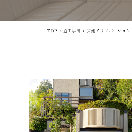
スタッフ
お客様の声
TOP
>
施工事例
>
戸建てリノベーション
企業情報
株式会社高翔
〒659-0068
兵庫県芦屋市業平町
TEL：
0797-21-331
建築営業部 直通：
FAX：0797-21-070