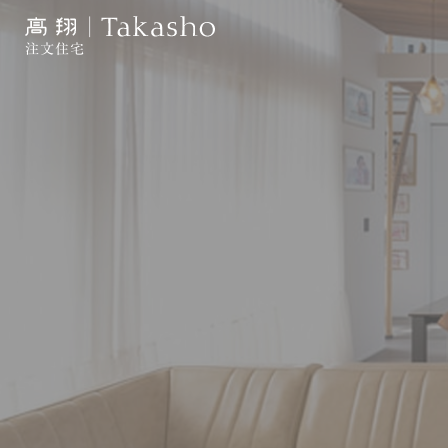
注文住宅
トップ
高翔の家づく
街なかモデル
施工事例
土地情報
リフォーム・
リノベーショ