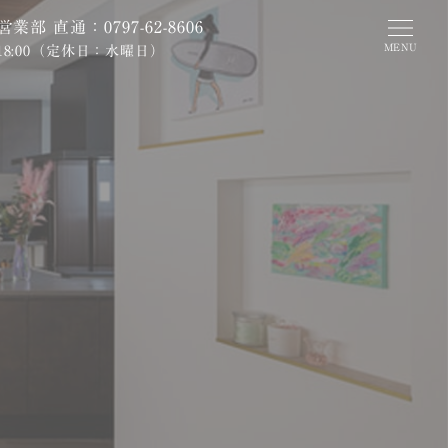
営業部
直通
：0797-62-8606
MENU
18:00
（定休日：水曜日）
料請求
家づくり相談窓口
ルハウス予約
開催中のイベントを探す