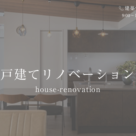
建築
9:00〜
ZEH
カタログ資
り
長期優良住宅
戸建てリノベーション
ハウス
太陽光発電システム
街なかモデ
イベント
house-renovation
コラム
ニュース
ン
プライバシーポリシー