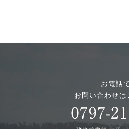
高翔
サー
株式会社髙翔
〒659-0068
販売
兵庫県芦屋市業平町3番6号1階
注文
受付時間：9:00〜18:00（定休日：水曜日）
TEL 0797-21-3313
土地
建築営業部 直通：0797-62-8606
収益
高翔 
お電話
お問い合わせは
0797-21