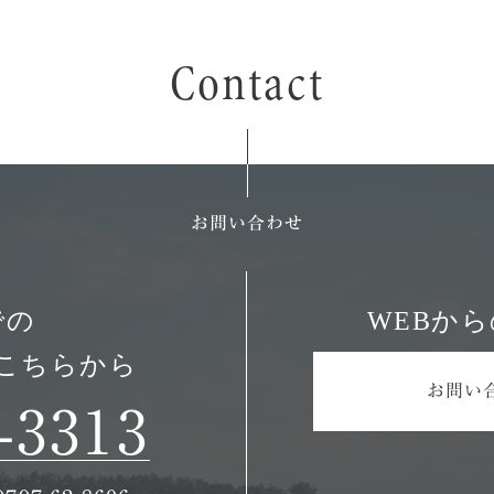
の事業
会社・その
ビス
施工事例
会社情報
Contact
Contact
物件一覧
RC住宅
お知らせ
住宅
トータルサポート
地域密着・地
・分譲住宅
リフォーム・リノベーション
アクセス
物件・不動産売買
特殊建造物事業
利用規約
お問い合わせ
お問い合わせ
ファンコミュニケーションズ
での
WEBか
注文住宅
土地・分譲住宅
こちらから
お問い
-3313