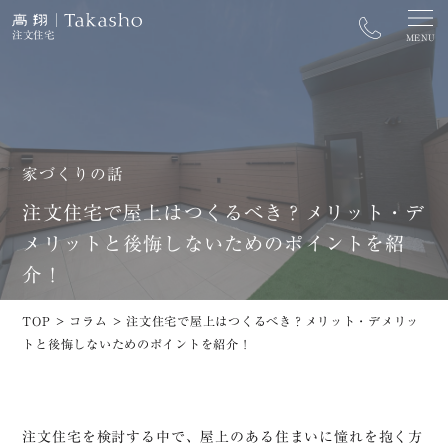
注文住宅
MENU
カタログ資料請求
家づくり相談窓口
家づくりの話
注文住宅で屋上はつくるべき？メリット・デ
街なかモデルハウス予約
開催中のイベントを探す
メリットと後悔しないためのポイントを紹
トップ
ZEH
介！
高翔の家づくり
長期優良住宅
TOP
>
コラム
>
注文住宅で屋上はつくるべき？メリット・デメリッ
街なかモデルハウス
太陽光発電システム
トと後悔しないためのポイントを紹介！
施工事例
イベント
土地情報
コラム
注文住宅を検討する中で、屋上のある住まいに憧れを抱く方