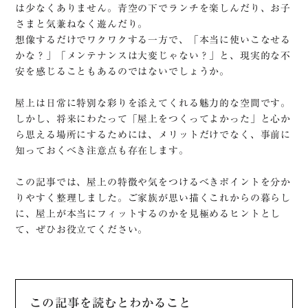
は少なくありません。青空の下でランチを楽しんだり、お子
リフォーム・
ニュース
さまと気兼ねなく遊んだり。
リノベーション
想像するだけでワクワクする一方で、「本当に使いこなせる
プライバシーポリシー
かな？」「メンテナンスは大変じゃない？」と、現実的な不
スタッフ
安を感じることもあるのではないでしょうか。
利用規約
お客様の声
サイトマップ
屋上は日常に特別な彩りを添えてくれる魅力的な空間です。
企業情報
しかし、将来にわたって「屋上をつくってよかった」と心か
高翔企業サイト
ら思える場所にするためには、メリットだけでなく、事前に
知っておくべき注意点も存在します。
この記事では、屋上の特徴や気をつけるべきポイントを分か
りやすく整理しました。ご家族が思い描くこれからの暮らし
に、屋上が本当にフィットするのかを見極めるヒントとし
て、ぜひお役立てください。
この記事を読むとわかること