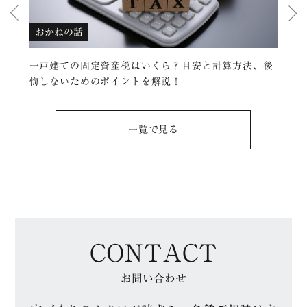
おかねの話
家
いデ
一戸建ての固定資産税はいくら？目安と計算方法、後
【
悔しないためのポイントを解説！
り
一覧で⾒る
CONTACT
お問い合わせ